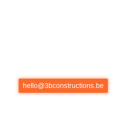
Vous aussi, vous avez un pr
Bois
Briques
Béton
Contactez-nous !
hello@3bconstructions.be